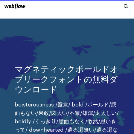
マグネティックボールドオ
ブリークフォントの無料ダ
ウンロード
boisterousness /囂囂/ bold /ボールド/臆
面もない/果敢/図太い/不敵/雄渾/太太しい/
boldly /くっきり/臆面もなく/敢然/思いき
って/ downhearted /遣る瀬無い/遣る瀬な