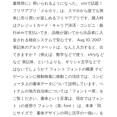
書簡用に）用いられるようになった。 cmで話題！
フリマアプリ「メルカリ」は、スマホから誰でも簡
単に売り買いが楽しめるフリマアプリです。購入時
はクレジットカード・キャリア決済・コンビニ・銀
行atmで支払いでき、品物が届いてから出品者に入
金される独自システムで安心です。 Aug 10, 2007 ·
筆記体のアルファベットは、なんと入力すると、出
てきますか？（例えば、数学などで使う、xやyなど
など 筆記体、というよりも、ギリシャ文字などで
はないでしょうか？ フォント フォントの概要 ナビ
ゲーションに移動検索に移動この項目では、コンピ
ュータ上の書体データについて説明しています。ベ
トナムの地方自治体については「フォントー県」を
ご覧ください。書体という言葉は、現在ではフォン
ト（の使用ラ フォント（英: font ） は、本来「同
じサイズで、書体デザインの同じ活字の一揃い」を