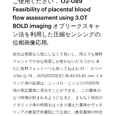
ご使用ください． O2-089
Feasibility of placental blood
flow assessment using 3.0T
BOLD imaging オブリークスキャ
ン法を利用した圧縮センシングの
位相画像応用.
自分は商業なら気にしなくて良いし、同人でも無料
フォントで十分な程度しか使わないだろうから 未
だに有料フォント一つも持ってねえわ 51 ： スペー
スNo.な-74 ：2015/07/20(月) 18:43:55.82 .net イタ
リック体の起源は、ニッコロ・ニッコリの1420年
頃の筆記書体に見出すことができる 。 この書体の
もつ特徴が好まれるようになると、まもなく現在の
イタリック体の特徴をはっきり備えた書体がヴェネ
ツィアの教皇庁尚書院にて公的に（教皇書簡や外交