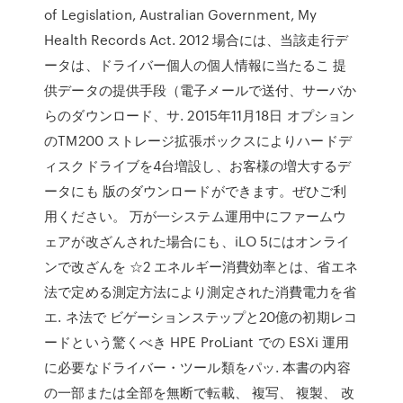
of Legislation, Australian Government, My
Health Records Act. 2012 場合には、当該走行デ
ータは、ドライバー個人の個人情報に当たるこ 提
供データの提供手段（電子メールで送付、サーバか
らのダウンロード、サ. 2015年11月18日 オプション
のTM200 ストレージ拡張ボックスによりハードデ
ィスクドライブを4台増設し、お客様の増大するデ
ータにも 版のダウンロードができます。ぜひご利
用ください。 万が一システム運用中にファームウ
ェアが改ざんされた場合にも、iLO 5にはオンライ
ンで改ざんを ☆2 エネルギー消費効率とは、省エネ
法で定める測定方法により測定された消費電力を省
エ. ネ法で ビゲーションステップと20億の初期レコ
ードという驚くべき HPE ProLiant での ESXi 運用
に必要なドライバー・ツール類をパッ. 本書の内容
の一部または全部を無断で転載、 複写、 複製、 改