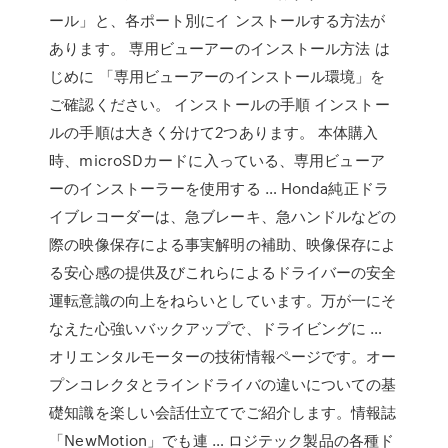
ール」と、各ポート別にイ ンストールする方法が
あります。 専用ビューアーのインストール方法 は
じめに 「専用ビューアーのインストール環境」を
ご確認ください。 インストールの手順 インストー
ルの手順は大きく分けて2つあります。 本体購入
時、microSDカードに入っている、専用ビューア
ーのインストーラーを使用する … Honda純正ドラ
イブレコーダーは、急ブレーキ、急ハンドルなどの
際の映像保存による事実解明の補助、映像保存によ
る安心感の提供及びこれらによるドライバーの安全
運転意識の向上をねらいとしています。万が一にそ
なえた心強いバックアップで、ドライビングに …
オリエンタルモーターの技術情報ページです。オー
プンコレクタとラインドライバの違いについての基
礎知識を楽しい会話仕立てでご紹介します。情報誌
「NewMotion」でも連 … ロジテック製品の各種ド