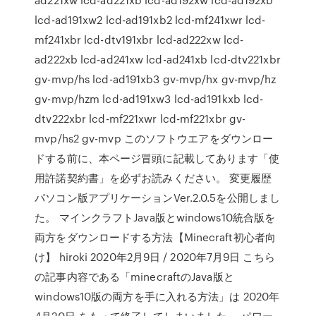
lcd-ad191xw2 lcd-ad191xb2 lcd-mf241xwr lcd-
mf241xbr lcd-dtv191xbr lcd-ad222xw lcd-
ad222xb lcd-ad241xw lcd-ad241xb lcd-dtv221xbr
gv-mvp/hs lcd-ad191xb3 gv-mvp/hx gv-mvp/hz
gv-mvp/hzm lcd-ad191xw3 lcd-ad191kxb lcd-
dtv222xbr lcd-mf221xwr lcd-mf221xbr gv-
mvp/hs2 gv-mvp このソフトウエアをダウンロー
ドする前に、本ページ冒頭に記載してあります「使
用許諾契約書」を必ずお読みください。 変更履歴
パソコン版アプリケーションVer.2.0.5を公開しまし
た。 マインクラフトJava版とwindows10統合版を
両方をダウンロードする方法【Minecraft初心者向
け】 hiroki 2020年2月9日 / 2020年7月9日 こちら
の記事内容である「minecraftのJava版と
windows10版の両方を手に入れる方法」は 2020年
4月20日 をもって終了してしまいました。 パワー